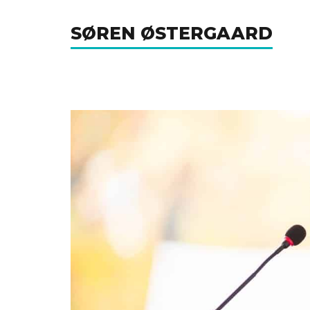
Gå
SØREN ØSTERGAARD
til
indholdet