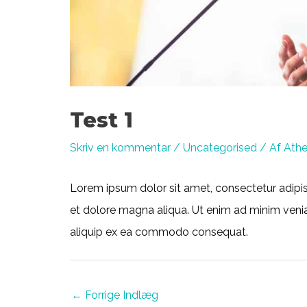
Test 1
Skriv en kommentar
/
Uncategorised
/ Af
Ath
Lorem ipsum dolor sit amet, consectetur adipis
et dolore magna aliqua. Ut enim ad minim veniam
aliquip ex ea commodo consequat.
Post
←
Forrige Indlæg